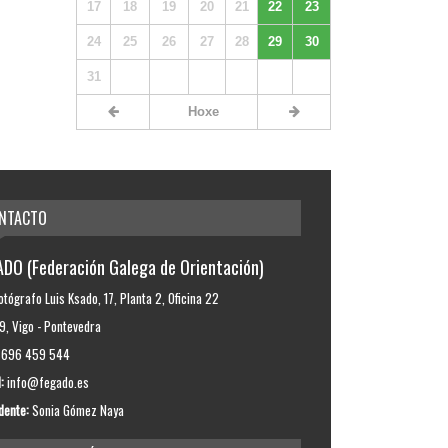
17
18
19
20
21
22
23
24
25
26
27
28
29
30
31
Hoxe
NTACTO
DO (Federación Galega de Orientación)
otógrafo Luis Ksado, 17, Planta 2, Oficina 22
, Vigo - Pontevedra
696 459 544
:
info@fegado.es
dente:
Sonia Gómez Naya