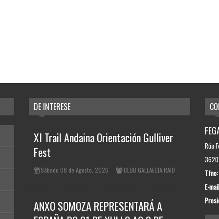
DE INTERESE
CO
FEGA
XI Trail Andaina Orientación Gulliver
Rúa F
Fest
36209
Sábado 08 de Agosto, 2026
CLUB GALLAECIA RAID
Tfno:
E-mail
Presi
ANXO SOMOZA REPRESENTARÁ A