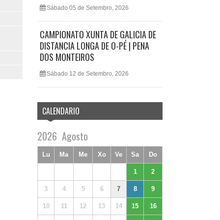
Sábado 05 de Setembro, 2026
CAMPIONATO XUNTA DE GALICIA DE
DISTANCIA LONGA DE O-PÉ | PENA
DOS MONTEIROS
Sábado 12 de Setembro, 2026
CALENDARIO
2026
Agosto
Lu
Ma
Me
Xo
Ve
Sa
Do
1
2
3
4
5
6
7
8
9
10
11
12
13
14
15
16