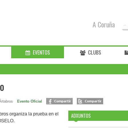
hoxe
mañán
A Coruña
18°
27°
18°
24°
EVENTOS
CLUBS
lo
rtabros
Evento Oficial
bros organiza la prueba en el
ADXUNTOS
GOSELO.