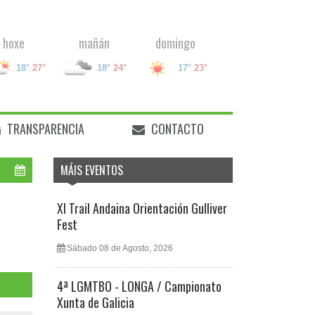
domingo
hoxe
mañán
Lugo
17°
23°
18°
30°
17°
30°
TRANSPARENCIA
CONTACTO
MÁIS EVENTOS
XI Trail Andaina Orientación Gulliver
Fest
Sábado 08 de Agosto, 2026
4ª LGMTBO - LONGA / Campionato
Xunta de Galicia