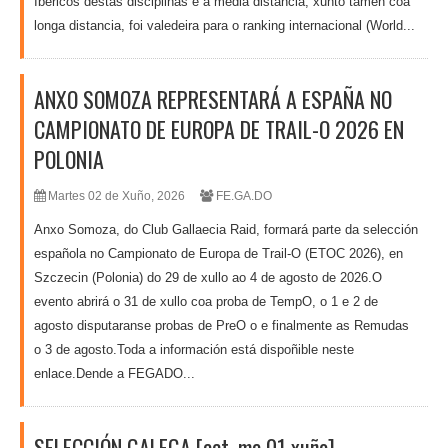
Ibéricos destas disciplinas e a media distancia, xunto tamén coa
longa distancia, foi valedeira para o ranking internacional (World...
ANXO SOMOZA REPRESENTARÁ A ESPAÑA NO
CAMPIONATO DE EUROPA DE TRAIL-O 2026 EN
POLONIA
Martes 02 de Xuño, 2026
FE.GA.DO
Anxo Somoza, do Club Gallaecia Raid, formará parte da selección
española no Campionato de Europa de Trail-O (ETOC 2026), en
Szczecin (Polonia) do 29 de xullo ao 4 de agosto de 2026.O
evento abrirá o 31 de xullo coa proba de TempO, o 1 e 2 de
agosto disputaranse probas de PreO o e finalmente as Remudas
o 3 de agosto.Toda a información está dispoñible neste
enlace.Dende a FEGADO...
SELECCIÓN GALEGA [act. ma 01 xuño]