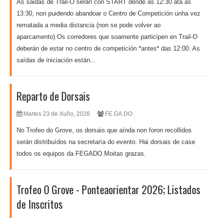
As saidas de Trail-O serán con START dende as 12:30 ata as
13:30, non puidendo abandoar o Centro de Competición unha vez
rematada a media distancia (non se pode volver ao
aparcamento).Os corredores que soamente participen en Trail-O
deberán de estar no centro de competición *antes* das 12:00. As
saídas de iniciación están...
Reparto de Dorsais
Martes 23 de Xuño, 2026
FE.GA.DO
No Trofeo do Grove, os dorsais que aínda non foron recollidos
serán distribuídos na secretaría do evento. Hai dorsais de case
todos os equipos da FEGADO.Moitas grazas.
Trofeo O Grove - Ponteaorientar 2026; Listados
de Inscritos