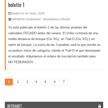
boletín 1
Martes 02 de Xuño, 2026
AROMON Pontevedra - Montañeiros A Roelo
Ya está publicado el boletín 1 de las últimas pruebas del
calendario FEGADO antes del verano. El trofeo constará de una
media distancia de bosque (Cto XG), un Trail-O (Cto XG) y un
sprint de bosque. La suma de las 3 pruebas será la que resulte en
un podium mixto de categoría, siendo el Trail-O el que desempate
el resultado. Adjuntamos el enlace de inscripción también para
NO FEDERADOS....
1
2
3
4
5
6
7
INTRANET