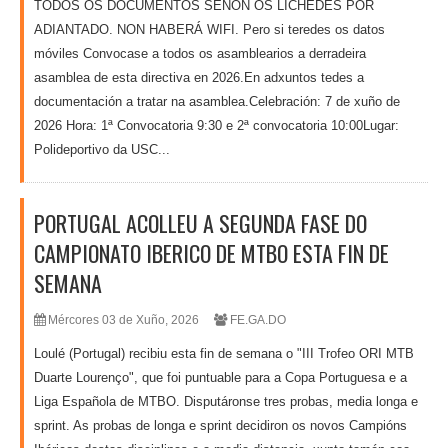
TODOS OS DOCUMENTOS SENON OS LICHEDES POR
ADIANTADO. NON HABERÁ WIFI. Pero si teredes os datos
móviles Convocase a todos os asamblearios a derradeira
asamblea de esta directiva en 2026.En adxuntos tedes a
documentación a tratar na asamblea.Celebración: 7 de xuño de
2026 Hora: 1ª Convocatoria 9:30 e 2ª convocatoria 10:00Lugar:
Polideportivo da USC...
PORTUGAL ACOLLEU A SEGUNDA FASE DO
CAMPIONATO IBERICO DE MTBO ESTA FIN DE
SEMANA
Mércores 03 de Xuño, 2026
FE.GA.DO
Loulé (Portugal) recibiu esta fin de semana o "III Trofeo ORI MTB
Duarte Lourenço", que foi puntuable para a Copa Portuguesa e a
Liga Española de MTBO. Disputáronse tres probas, media longa e
sprint. As probas de longa e sprint decidiron os novos Campións