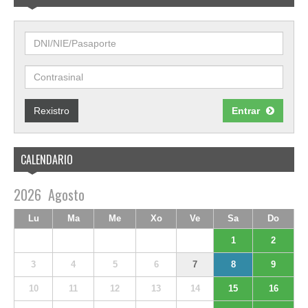
Rexistro
Entrar
CALENDARIO
2026
Agosto
Lu
Ma
Me
Xo
Ve
Sa
Do
1
2
3
4
5
6
7
8
9
10
11
12
13
14
15
16