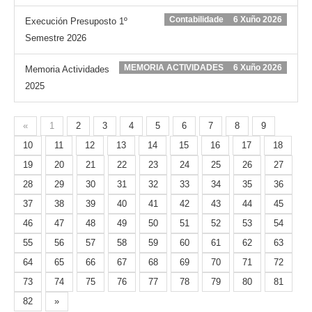
Contabilidade
6 Xuño 2026
Execución Presuposto 1º
Semestre 2026
MEMORIA ACTIVIDADES
6 Xuño 2026
Memoria Actividades
2025
«
1
2
3
4
5
6
7
8
9
10
11
12
13
14
15
16
17
18
19
20
21
22
23
24
25
26
27
28
29
30
31
32
33
34
35
36
37
38
39
40
41
42
43
44
45
46
47
48
49
50
51
52
53
54
55
56
57
58
59
60
61
62
63
64
65
66
67
68
69
70
71
72
73
74
75
76
77
78
79
80
81
82
»