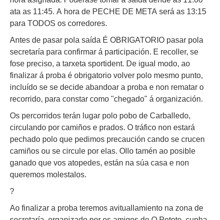
ata as 11:45. A hora de PECHE DE META será as 13:15
para TODOS os corredores.
Antes de pasar pola saída É OBRIGATORIO pasar pola
secretaría para confirmar á participación. E recoller, se
fose preciso, a tarxeta sportident. De igual modo, ao
finalizar á proba é obrigatorio volver polo mesmo punto,
incluído se se decide abandoar a proba e non rematar o
recorrido, para constar como "chegado" á organización.
Os percorridos terán lugar polo pobo de Carballedo,
circulando por camiños e prados. O tráfico non estará
pechado polo que pedimos precaución cando se crucen
camiños ou se circule por elas. Ollo tamén ao posible
ganado que vos atopedes, están na súa casa e non
queremos molestalos.
?
Ao finalizar a proba teremos avituallamiento na zona de
secretaría, organizado por os amigos de O Petote, cunha