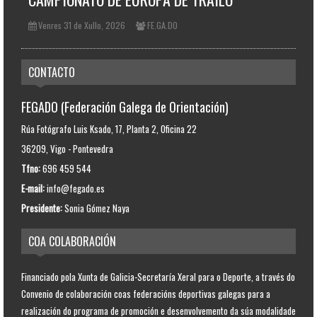
Venres 31 de Xullo, 2026
FE.GA.DO
CONTACTO
FEGADO (Federación Galega de Orientación)
Rúa Fotógrafo Luis Ksado, 17, Planta 2, Oficina 22
36209, Vigo - Pontevedra
Tfno:
696 459 544
E-mail:
info@fegado.es
Presidente:
Sonia Gómez Naya
COA COLABORACIÓN
Financiado pola Xunta de Galicia-Secretaría Xeral para o Deporte, a través do
Convenio de colaboración coas federacións deportivas galegas para a
realización do programa de promoción e desenvolvemento da súa modalidade