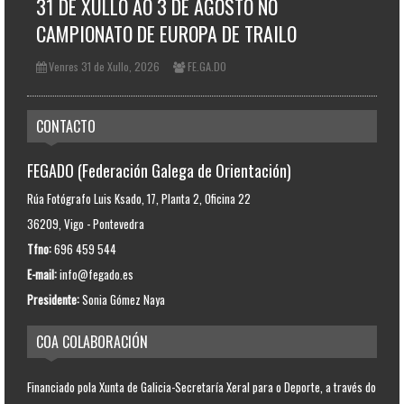
31 DE XULLO AO 3 DE AGOSTO NO
CAMPIONATO DE EUROPA DE TRAILO
Venres 31 de Xullo, 2026
FE.GA.DO
CONTACTO
FEGADO (Federación Galega de Orientación)
Rúa Fotógrafo Luis Ksado, 17, Planta 2, Oficina 22
36209, Vigo - Pontevedra
Tfno:
696 459 544
E-mail:
info@fegado.es
Presidente:
Sonia Gómez Naya
COA COLABORACIÓN
Financiado pola Xunta de Galicia-Secretaría Xeral para o Deporte, a través do