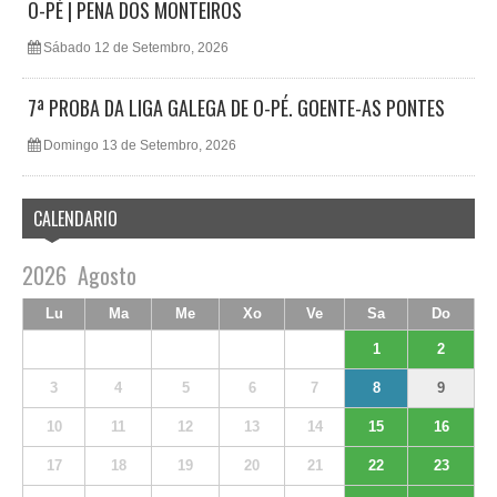
O-PÉ | PENA DOS MONTEIROS
Sábado 12 de Setembro, 2026
7ª PROBA DA LIGA GALEGA DE O-PÉ. GOENTE-AS PONTES
Domingo 13 de Setembro, 2026
CALENDARIO
2026
Agosto
Lu
Ma
Me
Xo
Ve
Sa
Do
1
2
3
4
5
6
7
8
9
10
11
12
13
14
15
16
17
18
19
20
21
22
23