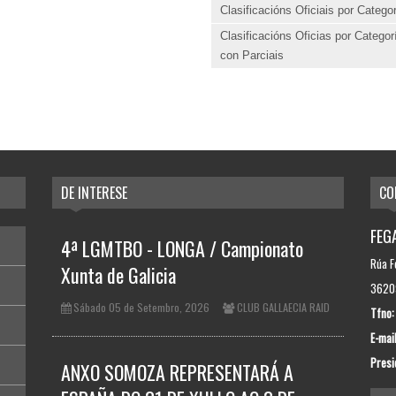
Clasificacións Oficiais por Catego
Clasificacións Oficias por Categor
con Parciais
DE INTERESE
CO
FEGA
4ª LGMTBO - LONGA / Campionato
Rúa F
Xunta de Galicia
36209
Sábado 05 de Setembro, 2026
CLUB GALLAECIA RAID
Tfno:
E-mail
Presi
ANXO SOMOZA REPRESENTARÁ A