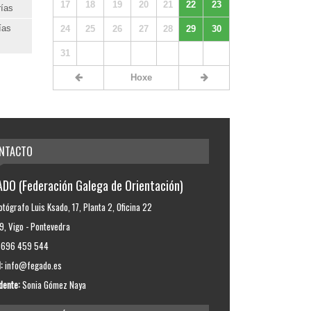
17
18
19
20
21
22
23
rías
ías
24
25
26
27
28
29
30
31
Hoxe
NTACTO
DO (Federación Galega de Orientación)
otógrafo Luis Ksado, 17, Planta 2, Oficina 22
, Vigo - Pontevedra
696 459 544
:
info@fegado.es
dente:
Sonia Gómez Naya