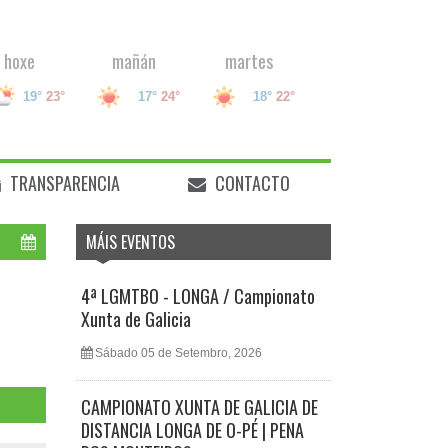
hoxe
mañán
martes
19°
23°
17°
24°
18°
22°
TRANSPARENCIA
CONTACTO
MÁIS EVENTOS
4ª LGMTBO - LONGA / Campionato
Xunta de Galicia
Sábado 05 de Setembro, 2026
CAMPIONATO XUNTA DE GALICIA DE
DISTANCIA LONGA DE O-PÉ | PENA