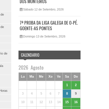
DOS MONTEIROS
Sábado 12 de Setembro, 2026
 de
7ª PROBA DA LIGA GALEGA DE O-PÉ.
 de
GOENTE-AS PONTES
Domingo 13 de Setembro, 2026
rio de
CALENDARIO
2026
Agosto
ala
Lu
Ma
Me
Xo
Ve
Sa
Do
1
2
 Horas
3
4
5
6
7
8
9
10
11
12
13
14
15
16