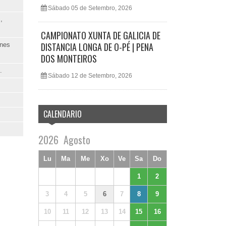
Sábado 05 de Setembro, 2026
,
CAMPIONATO XUNTA DE GALICIA DE
DISTANCIA LONGA DE O-PÉ | PENA
ones
DOS MONTEIROS
.
Sábado 12 de Setembro, 2026
CALENDARIO
2026
Agosto
Lu
Ma
Me
Xo
Ve
Sa
Do
1
2
3
4
5
6
7
8
9
10
11
12
13
14
15
16