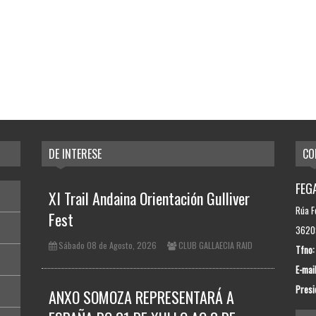
DE INTERESE
CO
FEGA
XI Trail Andaina Orientación Gulliver
Rúa F
Fest
36209
Sábado 08 de Agosto, 2026
CLUB GALLAECIA RAID
Tfno:
E-mail
Presi
ANXO SOMOZA REPRESENTARÁ A