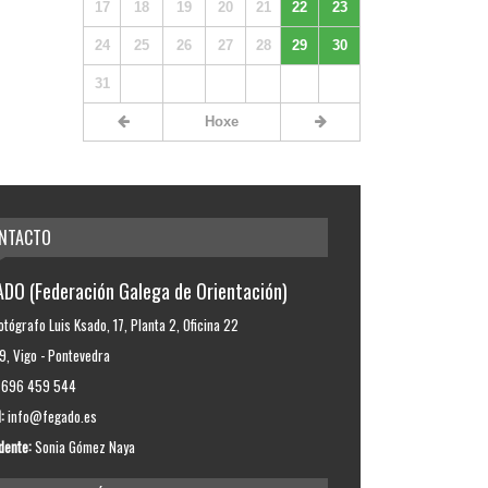
17
18
19
20
21
22
23
24
25
26
27
28
29
30
31
Hoxe
NTACTO
DO (Federación Galega de Orientación)
otógrafo Luis Ksado, 17, Planta 2, Oficina 22
, Vigo - Pontevedra
696 459 544
:
info@fegado.es
dente:
Sonia Gómez Naya