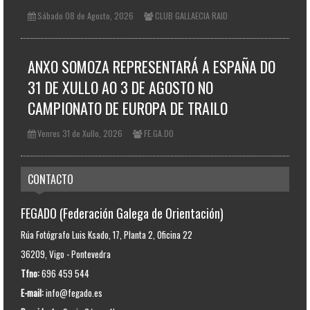
Sábado 08 de Agosto, 2026
CLUB GALLAECIA RAID
ANXO SOMOZA REPRESENTARÁ A ESPAÑA DO
31 DE XULLO AO 3 DE AGOSTO NO
CAMPIONATO DE EUROPA DE TRAILO
Venres 31 de Xullo, 2026
FE.GA.DO
CONTACTO
FEGADO (Federación Galega de Orientación)
Rúa Fotógrafo Luis Ksado, 17, Planta 2, Oficina 22
36209, Vigo - Pontevedra
Tfno:
696 459 544
E-mail:
info@fegado.es