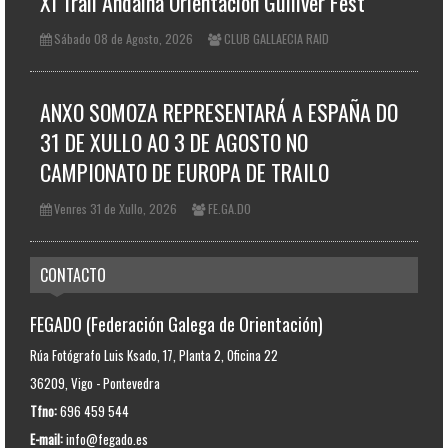
XI Trail Andaina Orientación Gulliver Fest
Sábado 08 de Agosto, 2026
CLUB GALLAECIA RAID
ANXO SOMOZA REPRESENTARÁ A ESPAÑA DO
31 DE XULLO AO 3 DE AGOSTO NO
CAMPIONATO DE EUROPA DE TRAILO
Venres 31 de Xullo, 2026
FE.GA.DO
CONTACTO
FEGADO (Federación Galega de Orientación)
Rúa Fotógrafo Luis Ksado, 17, Planta 2, Oficina 22
36209, Vigo - Pontevedra
Tfno:
696 459 544
E-mail:
info@fegado.es