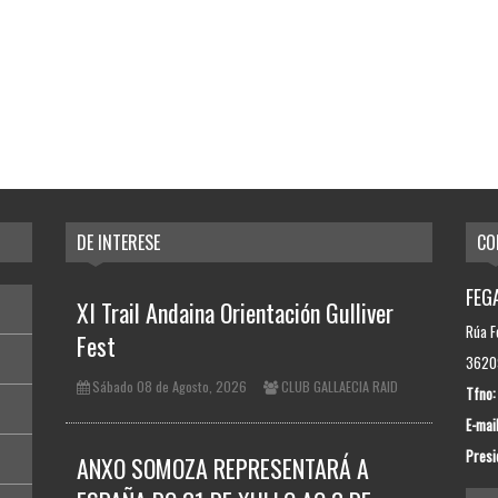
DE INTERESE
CO
FEGA
XI Trail Andaina Orientación Gulliver
Rúa F
Fest
36209
Sábado 08 de Agosto, 2026
CLUB GALLAECIA RAID
Tfno:
E-mail
Presi
ANXO SOMOZA REPRESENTARÁ A