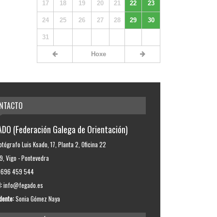
17
18
19
20
21
22
23
24
25
26
27
28
29
30
31
Hoxe
NTACTO
DO (Federación Galega de Orientación)
otógrafo Luis Ksado, 17, Planta 2, Oficina 22
, Vigo - Pontevedra
696 459 544
:
info@fegado.es
dente:
Sonia Gómez Naya