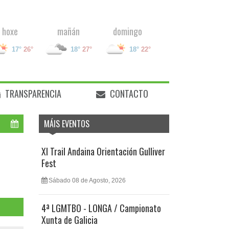
hoxe
mañán
domingo
17°
26°
18°
27°
18°
22°
TRANSPARENCIA
CONTACTO
MÁIS EVENTOS
XI Trail Andaina Orientación Gulliver
Fest
Sábado 08 de Agosto, 2026
4ª LGMTBO - LONGA / Campionato
Xunta de Galicia