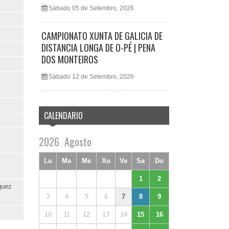
Sábado 05 de Setembro, 2026
CAMPIONATO XUNTA DE GALICIA DE
DISTANCIA LONGA DE O-PÉ | PENA
DOS MONTEIROS
Sábado 12 de Setembro, 2026
CALENDARIO
2026
Agosto
Lu
Ma
Me
Xo
Ve
Sa
Do
1
2
guez
3
4
5
6
7
8
9
10
11
12
13
14
15
16