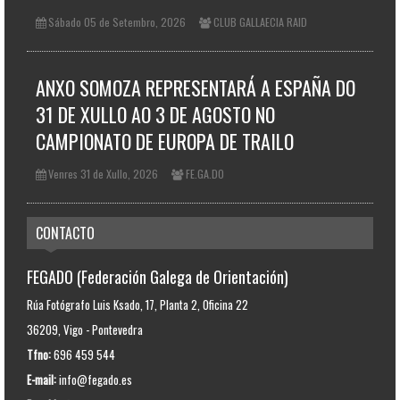
Sábado 05 de Setembro, 2026
CLUB GALLAECIA RAID
ANXO SOMOZA REPRESENTARÁ A ESPAÑA DO
31 DE XULLO AO 3 DE AGOSTO NO
CAMPIONATO DE EUROPA DE TRAILO
Venres 31 de Xullo, 2026
FE.GA.DO
CONTACTO
FEGADO (Federación Galega de Orientación)
Rúa Fotógrafo Luis Ksado, 17, Planta 2, Oficina 22
36209, Vigo - Pontevedra
Tfno:
696 459 544
E-mail:
info@fegado.es