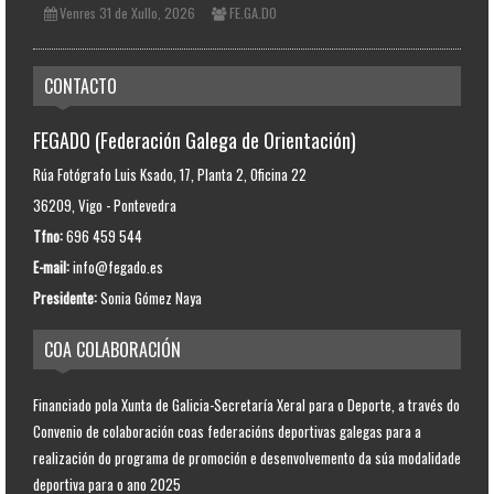
Venres 31 de Xullo, 2026
FE.GA.DO
CONTACTO
FEGADO (Federación Galega de Orientación)
Rúa Fotógrafo Luis Ksado, 17, Planta 2, Oficina 22
36209, Vigo - Pontevedra
Tfno:
696 459 544
E-mail:
info@fegado.es
Presidente:
Sonia Gómez Naya
COA COLABORACIÓN
Financiado pola Xunta de Galicia-Secretaría Xeral para o Deporte, a través do
Convenio de colaboración coas federacións deportivas galegas para a
realización do programa de promoción e desenvolvemento da súa modalidade
deportiva para o ano 2025