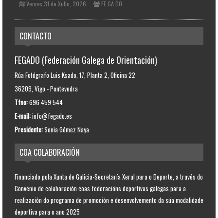
Venres 31 de Xullo, 2026
FE.GA.DO
CONTACTO
FEGADO (Federación Galega de Orientación)
Rúa Fotógrafo Luis Ksado, 17, Planta 2, Oficina 22
36209, Vigo - Pontevedra
Tfno:
696 459 544
E-mail:
info@fegado.es
Presidente:
Sonia Gómez Naya
COA COLABORACIÓN
Financiado pola Xunta de Galicia-Secretaría Xeral para o Deporte, a través do
Convenio de colaboración coas federacións deportivas galegas para a
realización do programa de promoción e desenvolvemento da súa modalidade
deportiva para o ano 2025