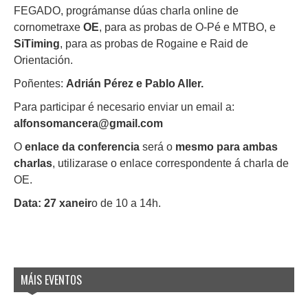
FEGADO, prográmanse dúas charla online de
cornometraxe
OE
, para as probas de O-Pé e MTBO, e
SiTiming
, para as probas de Rogaine e Raid de
Orientación.
Poñentes:
Adrián Pérez e Pablo Aller.
Para participar é necesario enviar un email a:
alfonsomancera@gmail.com
O
enlace da conferencia
será o
mesmo para ambas
charlas
, utilizarase o enlace correspondente á charla de
OE.
Data: 27 xaneir
o de 10 a 14h.
MÁIS EVENTOS