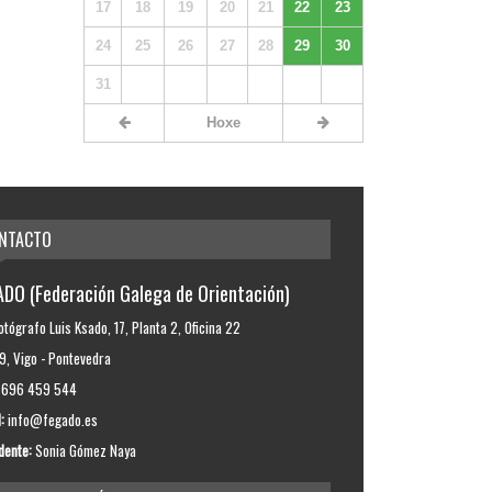
17
18
19
20
21
22
23
24
25
26
27
28
29
30
31
Hoxe
NTACTO
DO (Federación Galega de Orientación)
otógrafo Luis Ksado, 17, Planta 2, Oficina 22
, Vigo - Pontevedra
696 459 544
:
info@fegado.es
dente:
Sonia Gómez Naya