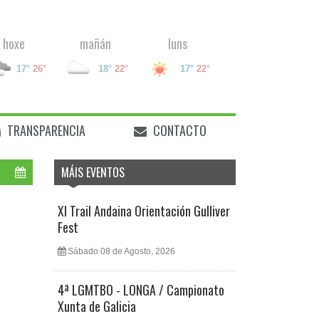
hoxe
mañán
luns
17°
26°
18°
22°
17°
22°
TRANSPARENCIA
CONTACTO
MÁIS EVENTOS
XI Trail Andaina Orientación Gulliver
Fest
Sábado 08 de Agosto, 2026
4ª LGMTBO - LONGA / Campionato
Xunta de Galicia