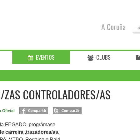
A Coruña
EVENTOS
CLUBS
S/ZAS CONTROLADORES/AS
 Oficial
a da FEGADO, prográmase
de carreira ,trazadores/as,
 Pé, MTBO, Rogaine e Raid