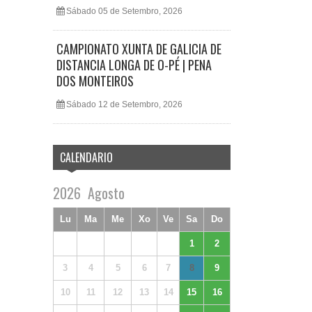
Sábado 05 de Setembro, 2026
CAMPIONATO XUNTA DE GALICIA DE
DISTANCIA LONGA DE O-PÉ | PENA
DOS MONTEIROS
Sábado 12 de Setembro, 2026
CALENDARIO
2026
Agosto
Lu
Ma
Me
Xo
Ve
Sa
Do
1
2
3
4
5
6
7
8
9
10
11
12
13
14
15
16