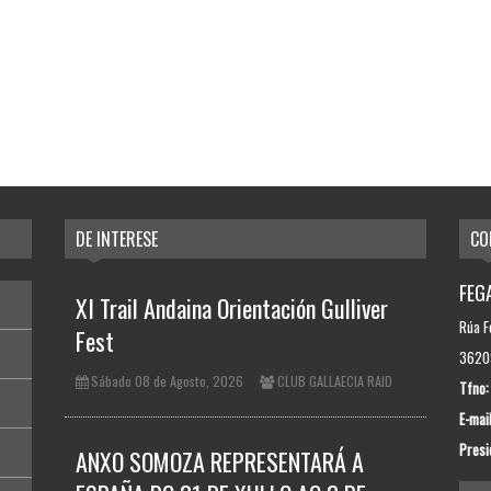
DE INTERESE
CO
FEGA
XI Trail Andaina Orientación Gulliver
Rúa F
Fest
36209
Sábado 08 de Agosto, 2026
CLUB GALLAECIA RAID
Tfno:
E-mail
Presi
ANXO SOMOZA REPRESENTARÁ A