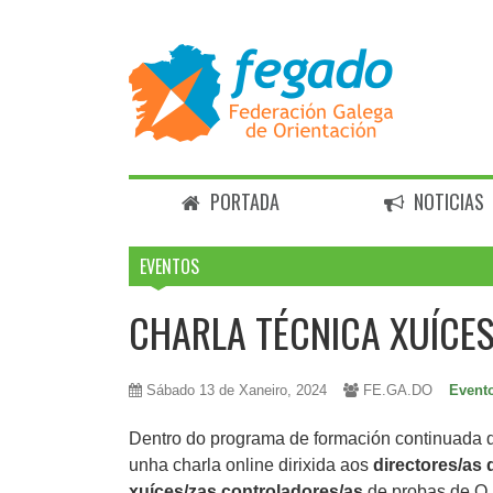
PORTADA
NOTICIAS
EVENTOS
CHARLA TÉCNICA XUÍCE
Sábado 13 de Xaneiro, 2024
FE.GA.DO
Evento
Dentro do programa de formación continuad
unha charla online dirixida aos
directores/as 
xuíces/zas controladores/as
de probas de O