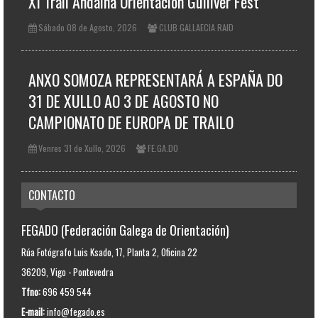
XI Trail Andaina Orientación Gulliver Fest
Sábado 08 de Agosto, 2026
CLUB GALLAECIA RAID
ANXO SOMOZA REPRESENTARÁ A ESPAÑA DO
31 DE XULLO AO 3 DE AGOSTO NO
CAMPIONATO DE EUROPA DE TRAILO
Venres 31 de Xullo, 2026
FE.GA.DO
CONTACTO
FEGADO (Federación Galega de Orientación)
Rúa Fotógrafo Luis Ksado, 17, Planta 2, Oficina 22
36209, Vigo - Pontevedra
Tfno:
696 459 544
E-mail:
info@fegado.es