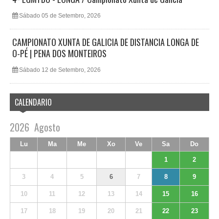
Sábado 05 de Setembro, 2026
CAMPIONATO XUNTA DE GALICIA DE DISTANCIA LONGA DE
O-PÉ | PENA DOS MONTEIROS
Sábado 12 de Setembro, 2026
CALENDARIO
2026
Agosto
Lu
Ma
Me
Xo
Ve
Sa
Do
1
2
3
4
5
6
7
8
9
10
11
12
13
14
15
16
17
18
19
20
21
22
23