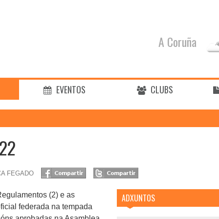
A Coruña
EVENTOS
CLUBS
22
CA FEGADO
Regulamentos (2) e as
ADXUNTOS
ficial federada na tempada
cións aprobadas na Asamblea