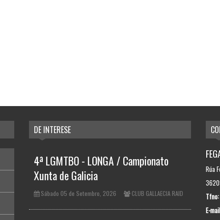
DE INTERESE
CO
FEGA
4ª LGMTBO - LONGA / Campionato
Rúa F
Xunta de Galicia
36209
Sábado 05 de Setembro, 2026
CLUB GALLAECIA RAID
Tfno:
E-mail