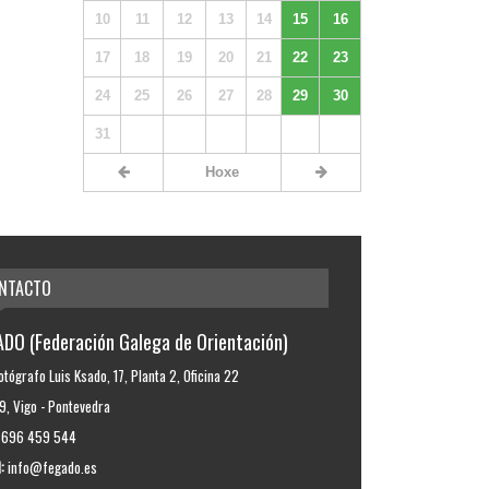
10
11
12
13
14
15
16
17
18
19
20
21
22
23
24
25
26
27
28
29
30
31
Hoxe
NTACTO
DO (Federación Galega de Orientación)
otógrafo Luis Ksado, 17, Planta 2, Oficina 22
, Vigo - Pontevedra
696 459 544
:
info@fegado.es