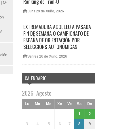
Ranking de Trail-O
| O-
Luns 29 de Xuño, 2026
ión
EXTREMADURA ACOLLEU A PASADA
Pé
FIN DE SEMANA O CAMPIONATO DE
ESPAÑA DE ORIENTACIÓN POR
SELECCIÓNS AUTONÓMICAS
ación
Venres 26 de Xuño, 2026
CALENDARIO
2026
Agosto
Lu
Ma
Me
Xo
Ve
Sa
Do
1
2
3
4
5
6
7
8
9