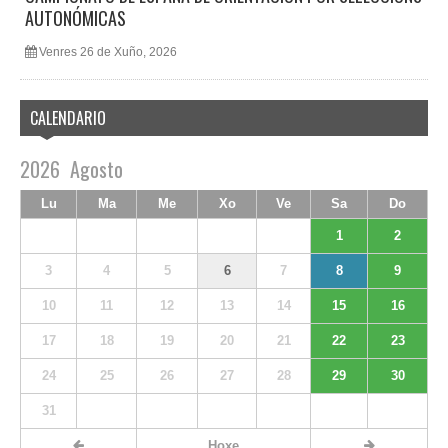
AUTONÓMICAS
Venres 26 de Xuño, 2026
CALENDARIO
2026
Agosto
Lu
Ma
Me
Xo
Ve
Sa
Do
1
2
3
4
5
6
7
8
9
10
11
12
13
14
15
16
17
18
19
20
21
22
23
24
25
26
27
28
29
30
31
Hoxe