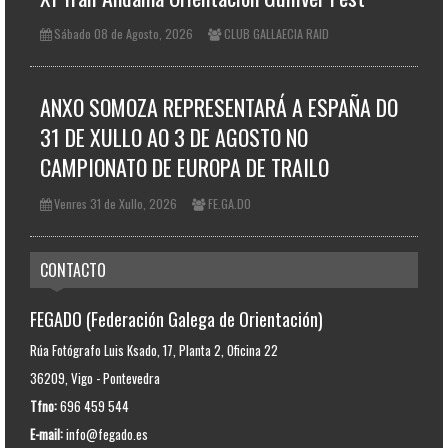
Sábado 08 de Agosto, 2026
CLUB GALLAECIA RAID
ANXO SOMOZA REPRESENTARÁ A ESPAÑA DO
31 DE XULLO AO 3 DE AGOSTO NO
CAMPIONATO DE EUROPA DE TRAILO
Venres 31 de Xullo, 2026
FE.GA.DO
CONTACTO
FEGADO (Federación Galega de Orientación)
Rúa Fotógrafo Luis Ksado, 17, Planta 2, Oficina 22
36209, Vigo - Pontevedra
Tfno:
696 459 544
E-mail:
info@fegado.es