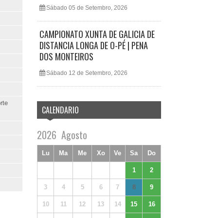
Sábado 05 de Setembro, 2026
CAMPIONATO XUNTA DE GALICIA DE
DISTANCIA LONGA DE O-PÉ | PENA
DOS MONTEIROS
Sábado 12 de Setembro, 2026
rte
CALENDARIO
2026
Agosto
Lu
Ma
Me
Xo
Ve
Sa
Do
1
2
3
4
5
6
7
8
9
10
11
12
13
14
15
16