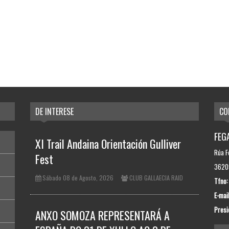
DE INTERESE
CO
FEGA
XI Trail Andaina Orientación Gulliver
Rúa F
Fest
36209
Sábado 08 de Agosto, 2026
CLUB GALLAECIA RAID
Tfno:
E-mail
Presi
ANXO SOMOZA REPRESENTARÁ A