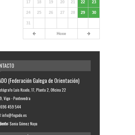
17
18
19
20
21
22
23
24
25
26
27
28
29
30
31
Hoxe
NTACTO
DO (Federación Galega de Orientación)
otógrafo Luis Ksado, 17, Planta 2, Oficina 22
, Vigo - Pontevedra
696 459 544
:
info@fegado.es
dente:
Sonia Gómez Naya