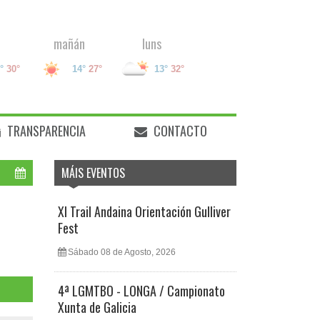
mañán
luns
°
30°
14°
27°
13°
32°
TRANSPARENCIA
CONTACTO
MÁIS EVENTOS
XI Trail Andaina Orientación Gulliver
Fest
Sábado 08 de Agosto, 2026
4ª LGMTBO - LONGA / Campionato
Xunta de Galicia