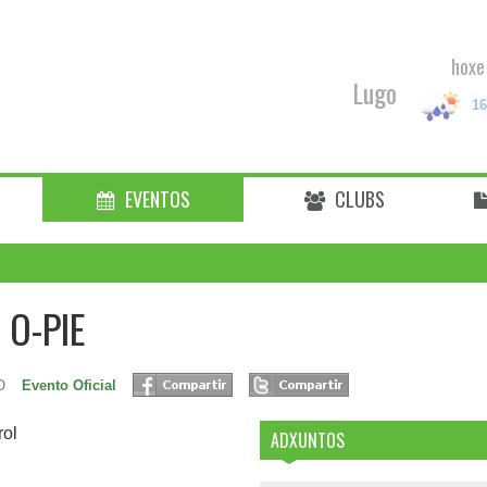
hoxe
Lugo
16
EVENTOS
CLUBS
 O-PIE
O
Evento Oficial
rol
ADXUNTOS