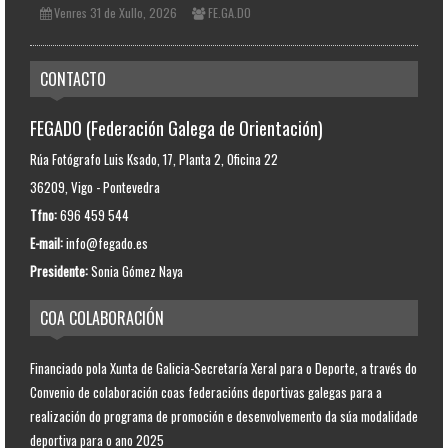
Venres 31 de Xullo, 2026
FE.GA.DO
CONTACTO
FEGADO (Federación Galega de Orientación)
Rúa Fotógrafo Luis Ksado, 17, Planta 2, Oficina 22
36209, Vigo - Pontevedra
Tfno:
696 459 544
E-mail:
info@fegado.es
Presidente:
Sonia Gómez Naya
COA COLABORACIÓN
Financiado pola Xunta de Galicia-Secretaría Xeral para o Deporte, a través do
Convenio de colaboración coas federacións deportivas galegas para a
realización do programa de promoción e desenvolvemento da súa modalidade
deportiva para o ano 2025