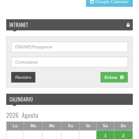
Google Calendar
INTRANET
Rexistro
Entrar
CALENDARIO
2026
Agosto
Lu
Ma
Me
Xo
Ve
Sa
Do
1
2