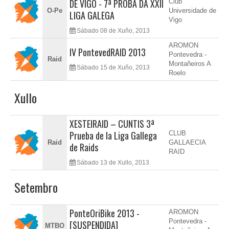
DE VIGO - 7ª PROBA DA XXII
Club
O-Pe
Universidade de
LIGA GALEGA
Vigo
Sábado 08 de Xuño, 2013
AROMON
IV PontevedRAID 2013
Pontevedra -
Raid
Montañeiros A
Sábado 15 de Xuño, 2013
Roelo
Xullo
XESTEIRAID – CUNTIS 3ª
Prueba de la Liga Gallega
CLUB
Raid
GALLAECIA
de Raids
RAID
Sábado 13 de Xullo, 2013
Setembro
PonteOriBike 2013 -
AROMON
Pontevedra -
[SUSPENDIDA]
MTBO