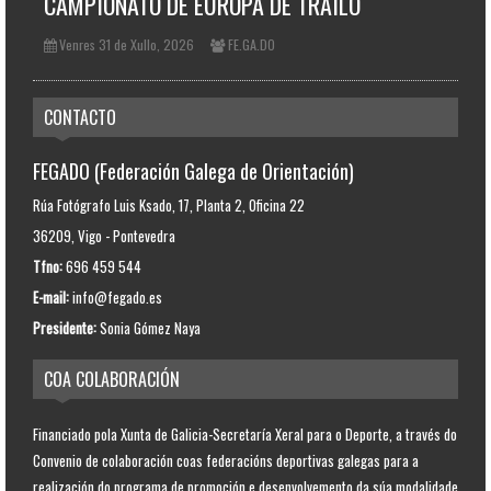
CAMPIONATO DE EUROPA DE TRAILO
Venres 31 de Xullo, 2026
FE.GA.DO
CONTACTO
FEGADO (Federación Galega de Orientación)
Rúa Fotógrafo Luis Ksado, 17, Planta 2, Oficina 22
36209, Vigo - Pontevedra
Tfno:
696 459 544
E-mail:
info@fegado.es
Presidente:
Sonia Gómez Naya
COA COLABORACIÓN
Financiado pola Xunta de Galicia-Secretaría Xeral para o Deporte, a través do
Convenio de colaboración coas federacións deportivas galegas para a
realización do programa de promoción e desenvolvemento da súa modalidade